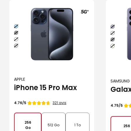
Bleu
Indigo
Noir
Argent
Blanc
Noir
Naturel
Creme
APPLE
SAMSUNG
iPhone 15 Pro Max
Galax
Note
321 avis
4.76/5
Note
4.75/5
de
de
256
512 Go
1 To
256
Go