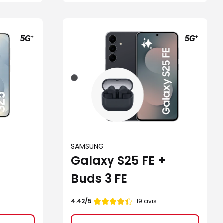
Noir
absolu
SAMSUNG
Galaxy S25 FE +
Buds 3 FE
Note
19 avis
4.42/5
de