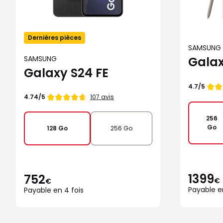
Dernières pièces
SAMSUNG
Galax
SAMSUNG
Galaxy S24 FE
Note
4.7/5
de
Note
107 avis
4.74/5
de
256
Go
128 Go
256 Go
1399
752
€
€
Payable e
Payable en 4 fois