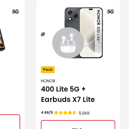
Noir
Pack
HONOR
400 Lite 5G +
Earbuds X7 Lite
Note
6 avis
4.66/5
de