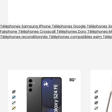
Téléphones Samsung
iPhone
Téléphones Google
Téléphones X
Fairphone
Téléphones Crosscall
Téléphones Doro
Téléphones M
Téléphones reconditionnés
Téléphones compatibles esim
Télé
Graphite
Gris
titane
Bleu
Noir
titane
Vert
Violet
eau
titane
Jaune
Ambre