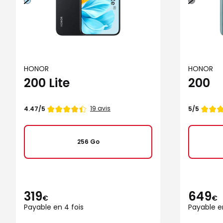
HONOR
HONOR
200 Lite
200
Note
Note
19 avis
4.47/5
5/5
de
de
256 Go
319
649
€
€
Payable en 4 fois
Payable e