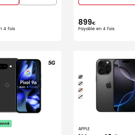
899
€
n 4 fois
Payable en 4 fois
Noir
Naturel
Sable
Blanc
ionné
APPLE