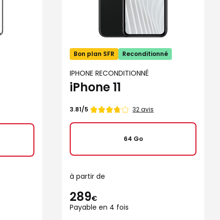
Bon plan SFR
Reconditionné
IPHONE RECONDITIONNÉ
iPhone 11
Note
32 avis
3.81/5
de
64 Go
à partir de
289
€
Payable en 4 fois