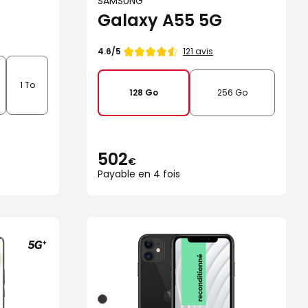
SAMSUNG
Galaxy A55 5G
Note
121 avis
4.6/5
de
1 To
128 Go
256 Go
502
€
Payable en 4 fois
Noir