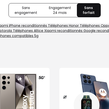
Sans
Engagement
Sans
engagement
avec
24 mois
avec
forfait
avec
80
Offre
Sans
Go
spéciale
forfait
iaomi
iPhone reconditionnés
Téléphones Honor
Téléphones Op
5G
Illimité
otorola
Téléphones Altice
Xiaomi reconditionnés
Google recond
5G+
phones compatibles 5g
Gris