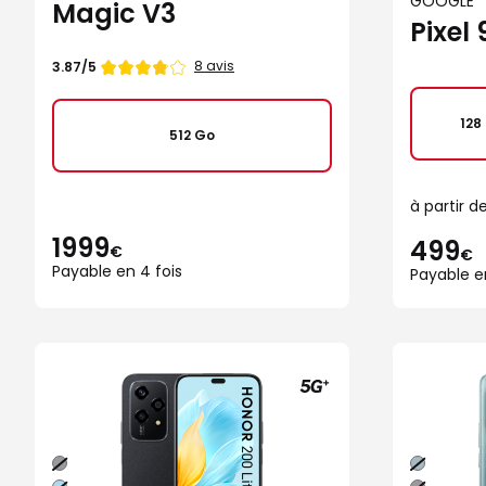
GOOGLE
Magic V3
Pixel 
Note
8 avis
3.87/5
de
128
512 Go
à partir d
1999
499
€
€
Payable en 4 fois
Payable e
Noir
Vert
Bleu
Noir