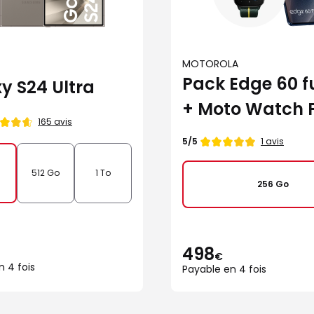
MOTOROLA
Pack Edge 60 f
y S24 Ultra
+ Moto Watch F
165 avis
Note
1 avis
5/5
de
512 Go
1 To
256 Go
498
€
n 4 fois
Payable en 4 fois