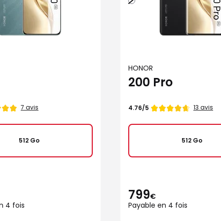
HONOR
200 Pro
Note
7 avis
13 avis
4.76/5
de
512 Go
512 Go
799
€
n 4 fois
Payable en 4 fois