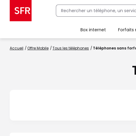
Box internet
Forfaits
Client Box SFR, ajouter une offre Maison Sécurisée
Accueil
Offre Mobile
Tous les téléphones
Téléphones sans forf