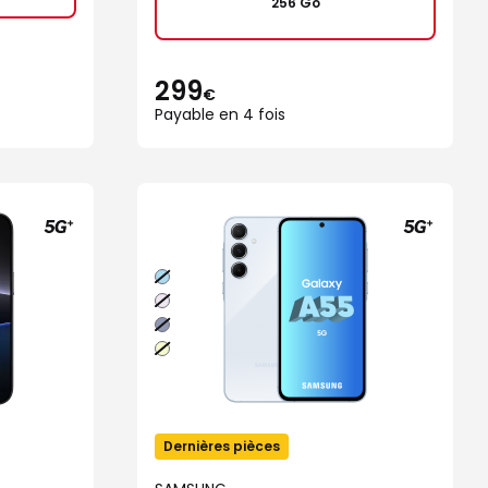
256 Go
299
€
Payable en 4 fois
Bleu
Lilas
Bleu
nuit
Lime
Dernières pièces