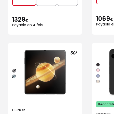
1069
1329
€
€
Payable e
Payable en 4 fois
Noir
Rose
Noir
Iris
Vert
Porcelaine
Recondit
HONOR