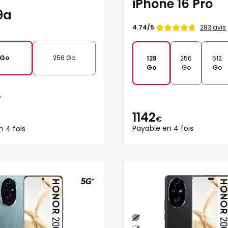
iPhone 16 Pro
9a
Note
283 avis
4.74/5
de
 Go
256 Go
128
256
512
Go
Go
Go
e
1142
€
Payable en 4 fois
n 4 fois
Noir
Blanc