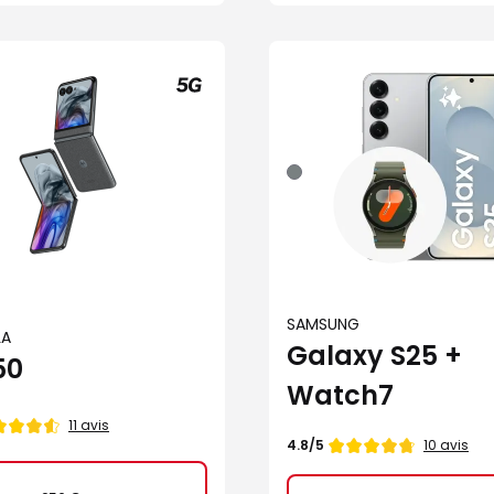
Gris
SAMSUNG
A
Galaxy S25 +
50
Watch7
11 avis
Note
10 avis
4.8/5
de