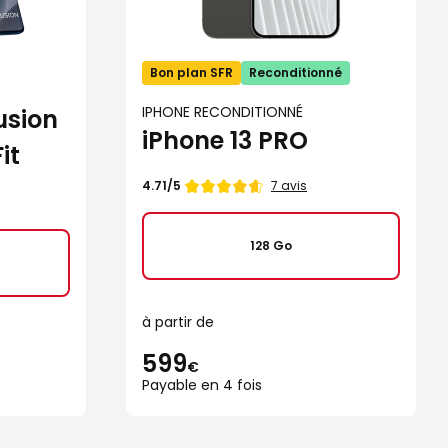
Bon plan SFR
Reconditionné
IPHONE RECONDITIONNÉ
usion
iPhone 13 PRO
it
Note
7 avis
4.71/5
de
128 Go
à partir de
599
€
Payable en 4 fois