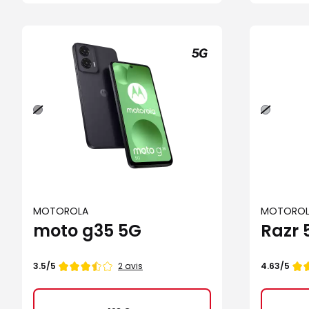
Noir
Gris
MOTOROLA
MOTOROL
moto g35 5G
Razr 
Note
Note
2 avis
3.5/5
4.63/5
de
de