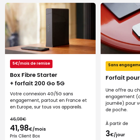
41,98€
3€
par
par
mois
mois
au
sans
lieu
engagement
de
46,98€
par
mois,
5€/mois de remise
prix
Sans engagem
client
Box Fibre Starter
Forfait pour
box
+ forfait 200 Go 5G
engagement
Une offre au ch
12
Votre connexion 4G/5G sans
engagement (au
mois
engagement, partout en France et
journée) pour v
en Europe, sur tous vos appareils.
de poche.
46,98€
À partir de
41,98
€/mois
3
€/jour
Prix Client Box