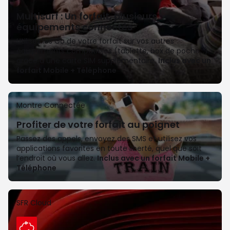
Multisurf : Un forfait, plusieurs
équipements connectés
Utilisez les Go de votre forfait sur vos autres 
équipements compatibles (tablette, box de poche…) 
grâce à une carte SIM supplémentaire. 
Inclus avec un 
forfait Mobile + Téléphone
Montre Connectée
Profiter de votre forfait au poignet
Passez des appels, envoyez des SMS et utilisez vos 
applications favorites en toute liberté, quel que soit 
l’endroit où vous allez. 
Inclus avec un forfait Mobile + 
Téléphone
SFR Cloud