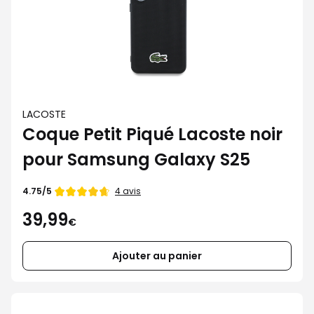
LACOSTE
Coque Petit Piqué Lacoste noir
pour Samsung Galaxy S25
Note
4 avis
4.75/5
de
39,99
€
Ajouter au panier