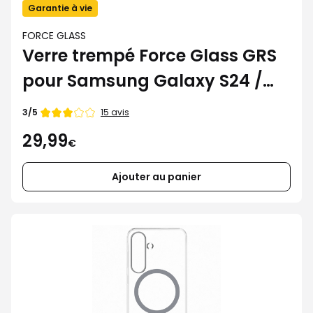
Garantie à vie
FORCE GLASS
Verre trempé Force Glass GRS
pour Samsung Galaxy S24 /
S25
Note
15 avis
3/5
de
29,99
€
Ajouter au panier