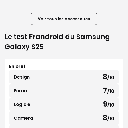
Voir tous les accessoires
Le test Frandroid du Samsung
Galaxy S25
En bref
8
Design
/10
8
sur
7
Ecran
/10
7
10
sur
9
Logiciel
/10
9
10
sur
8
Camera
/10
8
10