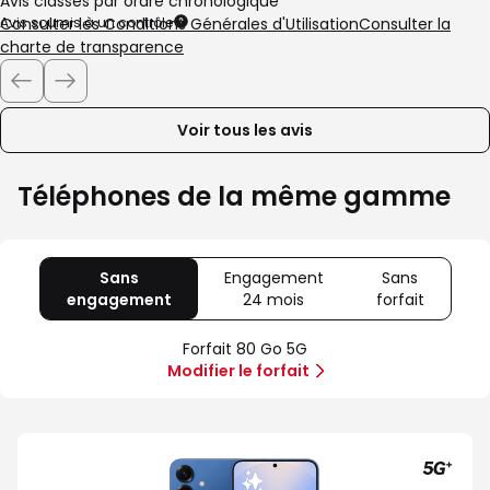
Avis classés par ordre chronologique
Avis soumis à un contrôle
Consulter les Conditions Générales d'Utilisation
Consulter la
charte de transparence
Voir tous les avis
Téléphones de la même gamme
Sans
Engagement
Sans
engagement
avec
24 mois
avec
forfait
avec
80
Offre
Sans
Go
spéciale
forfait
Forfait 80 Go 5G
5G
Illimité
Modifier le forfait
5G+