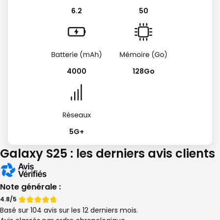
6.2
50
4000
128Go
5G+
Galaxy S25 : les derniers avis clients
Note générale :
Note
Note
4.8/5
Basé sur 104 avis sur les 12 derniers mois.
de
de