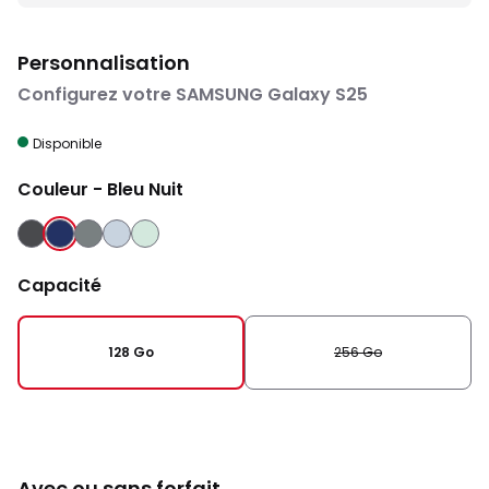
Personnalisation
Configurez votre SAMSUNG Galaxy S25
Disponible
Couleur
- Bleu Nuit
NOIR
BLEU NUIT
GRIS
BLEU CLAIR
VERT D'EAU
ABSOLU
Capacité
128 Go
256 Go
Avec ou sans forfait