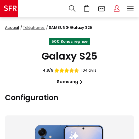
Accueil
Téléphones
SAMSUNG Galaxy S25
50€ Bonus reprise
Galaxy S25
Note
104 avis
4.8/5
de
Samsung
Configuration
Images
du
produit