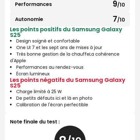
sur
9
Performances
/10
9
10
sur
7
Autonomie
/10
7
10
Les points positifs du Samsung Galaxy
sur
S25
10
Design soigné et confortable
One UI 7 et les sept ans de mises à jour
Très bonne gestion de la chauffeLa cohérence
d'Apple
Performances au rendez-vous
Écran lumineux
Les points négatifs du Samsung Galaxy
S25
Charge limité à 25 W
De petits défauts ici et là en photo
Calibration de l'écran perfectible
Note finale du test :