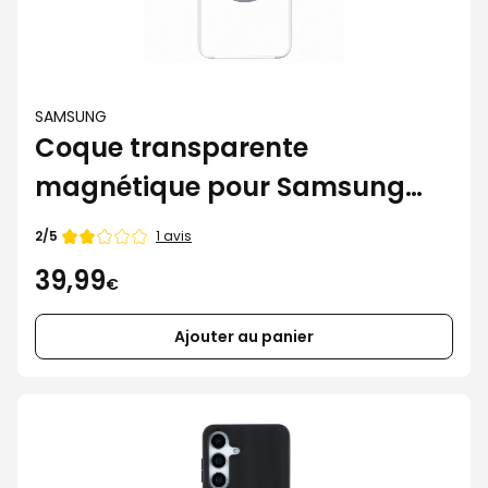
SAMSUNG
Coque transparente
magnétique pour Samsung
Galaxy S25
Note
1 avis
2/5
de
39,99
€
Ajouter au panier