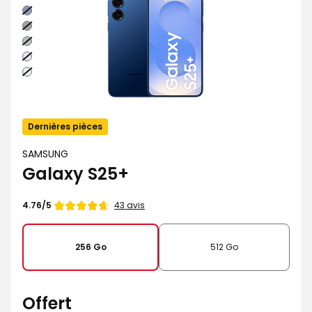
Bleu
nuit
Noir
absolu
Gris
Bleu
clair
Vert
d'eau
Dernières pièces
SAMSUNG
Galaxy S25+
Note
43 avis
4.76/5
de
256 Go
512 Go
Offert