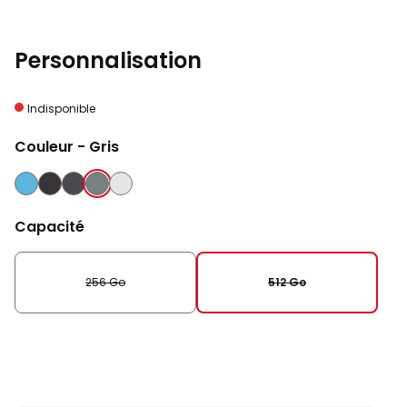
Personnalisation
Indisponible
Couleur
- Gris
BLEU
NOIR
NOIR
GRIS
ARGENT
ABSOLU
Capacité
256 Go
512 Go