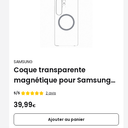
SAMSUNG
Coque transparente
magnétique pour Samsung
Galaxy S25 Ultra
Note
2 avis
5/5
de
39,99
€
Ajouter au panier