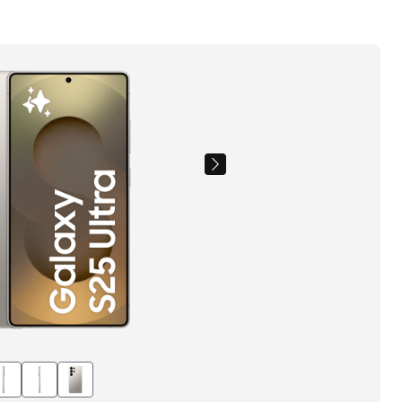
Images
du
produit