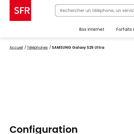
Box internet
Forfaits
Client Box SFR, ajouter une offre Maison Sécurisée
Accueil
Téléphones
SAMSUNG Galaxy S25 Ultra
Configuration