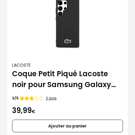
LACOSTE
Coque Petit Piqué Lacoste
noir pour Samsung Galaxy
S25 Ultra
Note
2 avis
3/5
de
39,99
€
Ajouter au panier