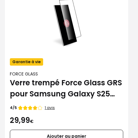
Garantie à vie
FORCE GLASS
Verre trempé Force Glass GRS
pour Samsung Galaxy S25
Ultra
Note
1 avis
4/5
de
29,99
€
Ajouter au panier