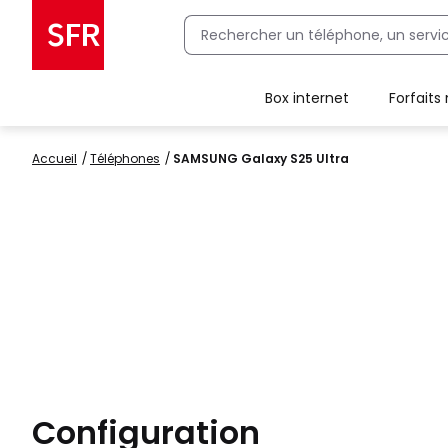
Box internet
Forfaits
Client Box SFR, ajouter une offre Maison Sécurisée
Accueil
Téléphones
SAMSUNG Galaxy S25 Ultra
Configuration