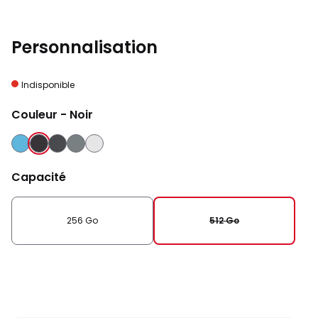
Personnalisation
Indisponible
Couleur
- Noir
BLEU
NOIR
NOIR
GRIS
ARGENT
ABSOLU
Capacité
256 Go
512 Go