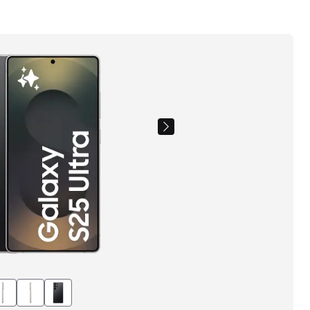
Images
du
produit