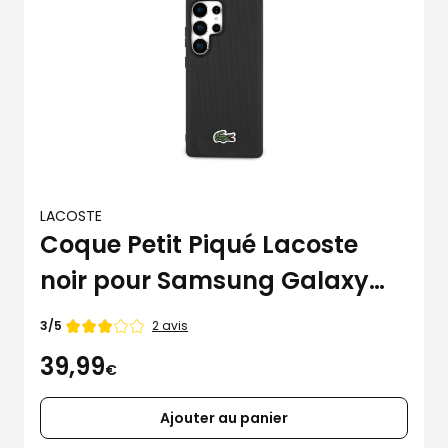
LACOSTE
Coque Petit Piqué Lacoste
noir pour Samsung Galaxy
S25 Ultra
Note
2 avis
3/5
de
39,99
€
Ajouter au panier