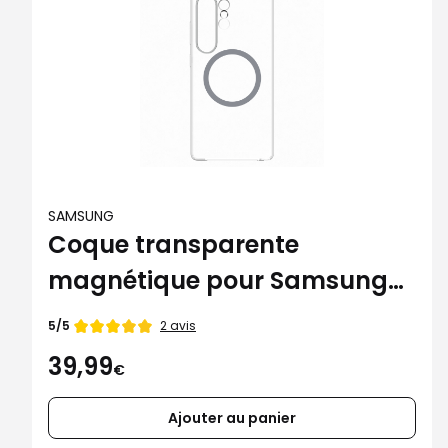
SAMSUNG
Coque transparente
magnétique pour Samsung
Galaxy S25 Ultra
Note
2 avis
5/5
de
39,99
€
Ajouter au panier