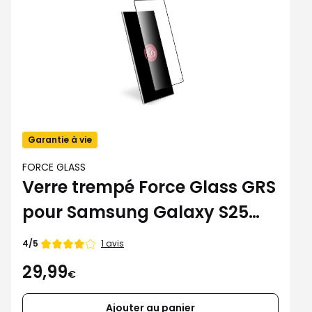
Garantie à vie
FORCE GLASS
Verre trempé Force Glass GRS
pour Samsung Galaxy S25
Ultra
Note
1 avis
4/5
de
29,99
€
Ajouter au panier