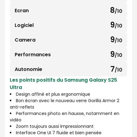
sur
8
Ecran
/10
8
10
sur
9
Logiciel
/10
9
10
sur
9
Camera
/10
9
10
sur
9
Performances
/10
9
10
sur
7
Autonomie
/10
7
10
Les points positifs du Samsung Galaxy S25
sur
Ultra
10
Design affiné et plus ergonomique
Bon écran avec le nouveau verre Gorilla Armor 2
anti-reflets
Performances photo en hausse, notamment en
vidéo
Zoom toujours aussi impressionnant
Interface One UI 7 fluide et bien pensée