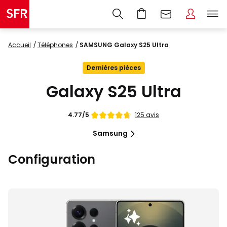
Accueil
Téléphones
SAMSUNG Galaxy S25 Ultra
Dernières pièces
Galaxy S25 Ultra
Note
125 avis
4.77/5
de
Samsung
Configuration
Images
du
produit