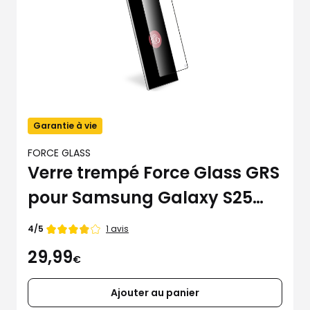
Garantie à vie
FORCE GLASS
Verre trempé Force Glass GRS
pour Samsung Galaxy S25
Ultra
Note
1 avis
4/5
de
29,99
€
Ajouter au panier