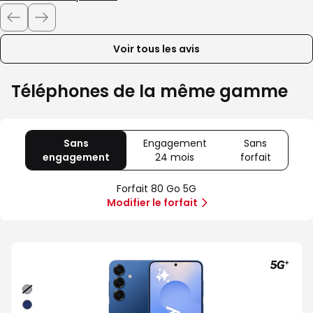
Voir tous les avis
Téléphones de la même gamme
Sans
Engagement
Sans
engagement
avec
24 mois
avec
forfait
avec
80
Offre
Sans
Go
spéciale
forfait
Forfait 80 Go 5G
5G
Illimité
Modifier le forfait
5G+
Noir
absolu
Bleu
nuit