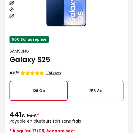
Gris
Bleu
clair
Vert
d'eau
50€ Bonus reprise
SAMSUNG
Galaxy S25
Note
104 avis
4.8/5
de
128 Go
256 Go
441
au
€
541€
*
lieu
Payable en plusieurs fois sans frais
de
*Jusqu'au 17/08, économisez :