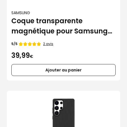
SAMSUNG
Coque transparente
magnétique pour Samsung
Galaxy S25 Ultra
Note
2 avis
5/5
de
39,99
€
Ajouter au panier