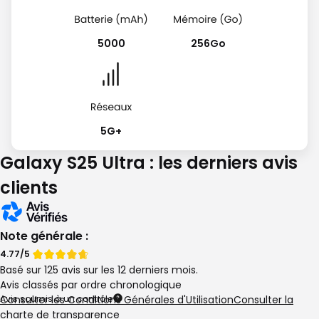
5000
256Go
5G+
Galaxy S25 Ultra : les derniers avis
clients
Note générale :
Note
Note
4.77/5
Basé sur 125 avis sur les 12 derniers mois.
de
de
Avis classés par ordre chronologique
Avis soumis à un contrôle
Consulter les Conditions Générales d'Utilisation
Consulter la
charte de transparence