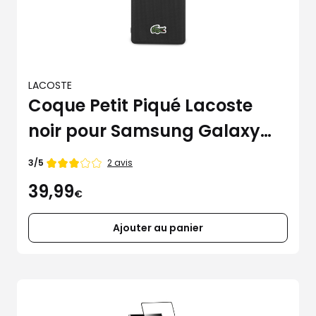
LACOSTE
Coque Petit Piqué Lacoste
noir pour Samsung Galaxy
S25 Ultra
Note
2 avis
3/5
de
39,99
€
Ajouter au panier