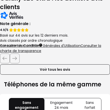
clients
Note générale :
Note
Note
4.9/5
Basé sur 44 avis sur les 12 derniers mois.
de
de
Avis classés par ordre chronologique
Avis soumis à un contrôle
Consulter les Conditions Générales d'Utilisation
Consulter la
charte de transparence
Voir tous les avis
Téléphones de la même gamme
Sans
Engagement
Sans
engagement
avec
24 mois
avec
forfait
avec