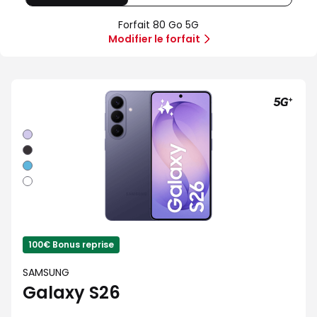
80
Offre
Sans
Go
spéciale
forfait
Forfait 80 Go 5G
5G
Illimité
Modifier le forfait
5G+
Violet
Noir
Bleu
Blanc
100€ Bonus reprise
SAMSUNG
Galaxy S26