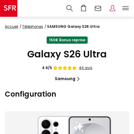
Accueil
Téléphones
SAMSUNG Galaxy S26 Ultra
150€ Bonus reprise
Galaxy S26 Ultra
Note
44 avis
4.9/5
de
Samsung
Configuration
Images
du
produit