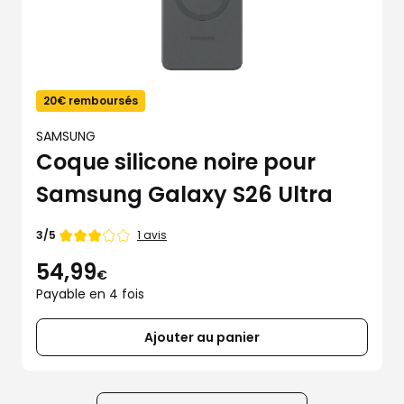
20€ remboursés
SAMSUNG
Coque silicone noire pour
Samsung Galaxy S26 Ultra
Note
1 avis
3/5
de
54,99
€
Payable en 4 fois
Ajouter au panier