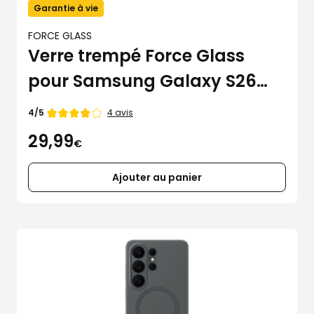
Garantie à vie
FORCE GLASS
Verre trempé Force Glass
pour Samsung Galaxy S26
Ultra
Note
4 avis
4/5
de
29,99
€
Ajouter au panier