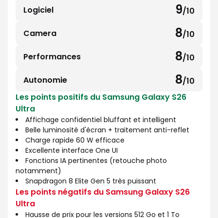
sur
9
Logiciel
/10
9
10
sur
8
Camera
/10
8
10
sur
8
Performances
/10
8
10
sur
8
Autonomie
/10
8
10
Les points positifs du Samsung Galaxy S26
sur
Ultra
10
Affichage confidentiel bluffant et intelligent
Belle luminosité d'écran + traitement anti-reflet
Charge rapide 60 W efficace
Excellente interface One UI
Fonctions IA pertinentes (retouche photo
notamment)
Snapdragon 8 Elite Gen 5 très puissant
Les points négatifs du Samsung Galaxy S26
Ultra
Hausse de prix pour les versions 512 Go et 1 To