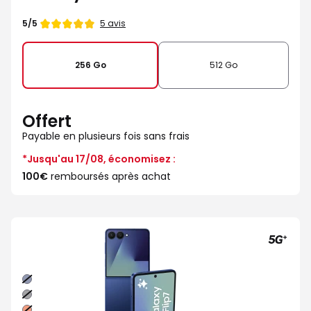
Note
5 avis
5/5
de
256 Go
512 Go
Offert
Payable en plusieurs fois sans frais
*Jusqu'au 17/08, économisez :
100€
remboursés après achat
Bleu
nuit
Noir
absolu
Corail