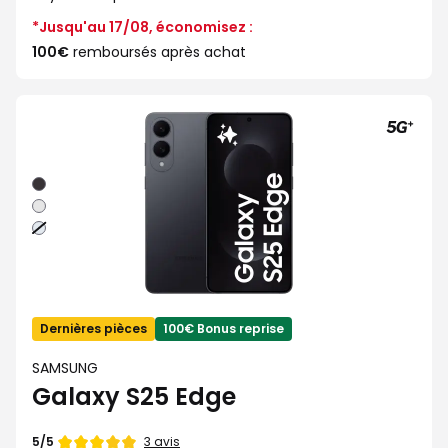
*Jusqu'au 17/08, économisez :
100€
remboursés après achat
Noir
Argent
Bleu
clair
Dernières pièces
100€ Bonus reprise
SAMSUNG
Galaxy S25 Edge
Note
3 avis
5/5