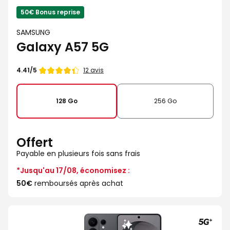
50€ Bonus reprise
SAMSUNG
Galaxy A57 5G
Note
12 avis
4.41/5
de
128 Go
256 Go
Offert
Payable en plusieurs fois sans frais
*Jusqu'au 17/08, économisez :
50€
remboursés après achat