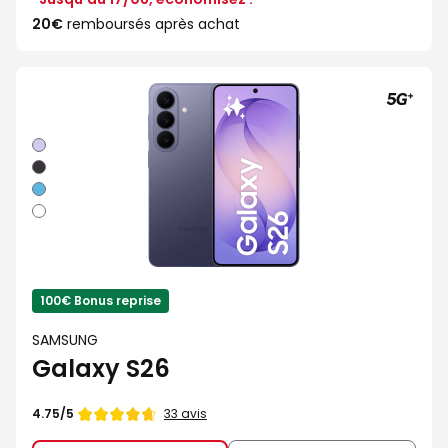
20€
remboursés après achat
Violet
Noir
Bleu
Blanc
100€ Bonus reprise
SAMSUNG
Galaxy S26
Note
33 avis
4.75/5
de