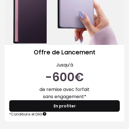
Offre de Lancement
Jusqu’à
-600€
de remise avec forfait
sans engagement*
En profiter
Samsung
*Conditions et DAS
Galaxy
Z