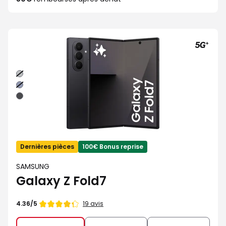
Gris
Bleu
nuit
Noir
absolu
Dernières pièces
100€ Bonus reprise
SAMSUNG
Galaxy Z Fold7
Note
19 avis
4.36/5
de