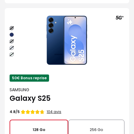
Noir
absolu
Bleu
nuit
Gris
Bleu
clair
Vert
d'eau
50€ Bonus reprise
SAMSUNG
Galaxy S25
Note
104 avis
4.8/5
de
128 Go
256 Go