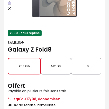
Violet
Blanc
200€ Bonus reprise
SAMSUNG
Galaxy Z Fold8
256 Go
512 Go
1 To
Offert
Payable en plusieurs fois sans frais
*Jusqu'au 17/08, économisez :
300€
de remise immédiate