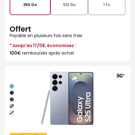
256 Go
512 Go
1 To
Offert
Payable en plusieurs fois sans frais
*Jusqu'au 17/08, économisez :
100€
remboursés après achat
Bleu
Noir
Noir
absolu
Gris
Argent