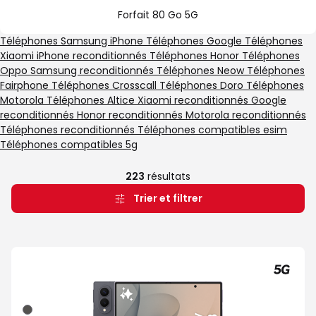
Go
spéciale
forfait
Forfait 80 Go 5G
5G
Illimité
5G+
Téléphones Samsung
iPhone
Téléphones Google
Téléphones
Xiaomi
iPhone reconditionnés
Téléphones Honor
Téléphones
Oppo
Samsung reconditionnés
Téléphones Neow
Téléphones
Fairphone
Téléphones Crosscall
Téléphones Doro
Téléphones
Motorola
Téléphones Altice
Xiaomi reconditionnés
Google
reconditionnés
Honor reconditionnés
Motorola reconditionnés
Téléphones reconditionnés
Téléphones compatibles esim
Téléphones compatibles 5g
223
résultats
Trier et filtrer
Graphite