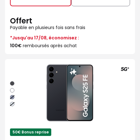
Offert
Payable en plusieurs fois sans frais
*Jusqu'au 17/08, économisez :
100€
remboursés après achat
Noir
absolu
Blanc
Bleu
nuit
Bleu
clair
50€ Bonus reprise