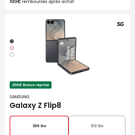
100€
remboursés après achat
Graphite
Rose
Blanc
200€ Bonus reprise
SAMSUNG
Galaxy Z Flip8
256 Go
512 Go