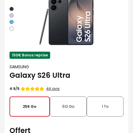
Noir
Violet
Bleu
Blanc
150€ Bonus reprise
SAMSUNG
Galaxy S26 Ultra
Note
44 avis
4.9/5
de
256 Go
512 Go
1 To
Offert