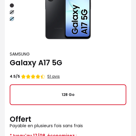
Noir
Gris
Bleu
SAMSUNG
Galaxy A17 5G
Note
51 avis
4.5/5
de
128 Go
Offert
Payable en plusieurs fois sans frais
*Jusqu'au 17/08, économisez :