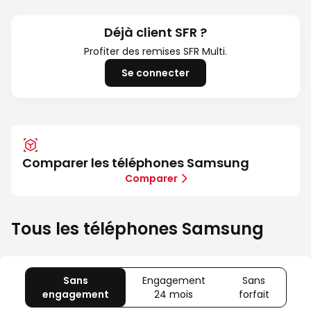
Fold8
Ultra
et
Déjà client SFR ?
Fold8
Profiter des remises SFR Multi.
Se connecter
Comparer les téléphones Samsung
Comparer
Tous les téléphones Samsung
Sans
Engagement
Sans
engagement
avec
24 mois
avec
forfait
avec
80
Offre
Sans