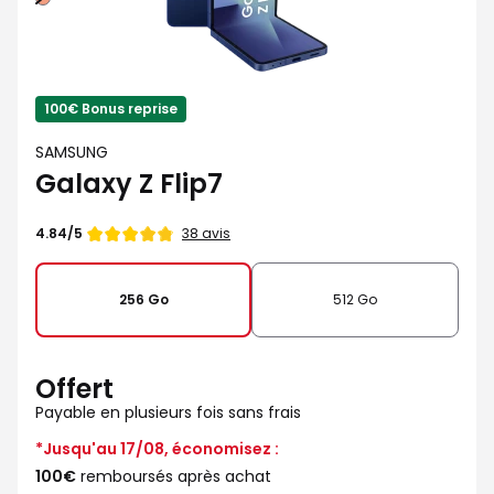
100€ Bonus reprise
SAMSUNG
Galaxy Z Flip7
Note
38 avis
4.84/5
de
256 Go
512 Go
Offert
Payable en plusieurs fois sans frais
*Jusqu'au 17/08, économisez :
100€
remboursés après achat