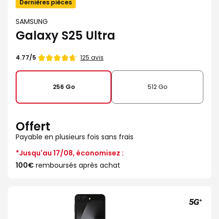
Dernières pièces
SAMSUNG
Galaxy S25 Ultra
Note
125 avis
4.77/5
de
256 Go
512 Go
Offert
Payable en plusieurs fois sans frais
*Jusqu'au 17/08, économisez :
100€
remboursés après achat