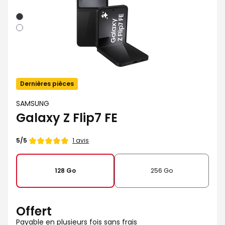
Noir
Blanc
Dernières pièces
SAMSUNG
Galaxy Z Flip7 FE
Note
1 avis
5/5
de
128 Go
256 Go
Offert
Payable en plusieurs fois sans frais