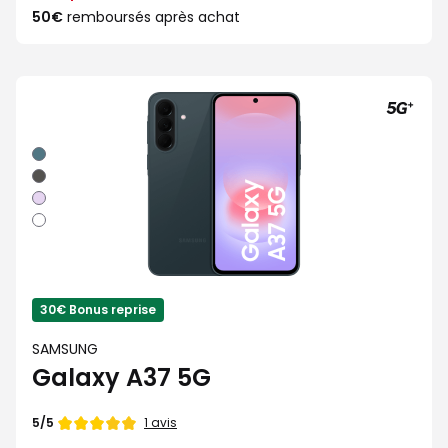
50€
remboursés après achat
Vert
Graphite
Lavande
Blanc
30€ Bonus reprise
SAMSUNG
Galaxy A37 5G
Note
1 avis
5/5
de