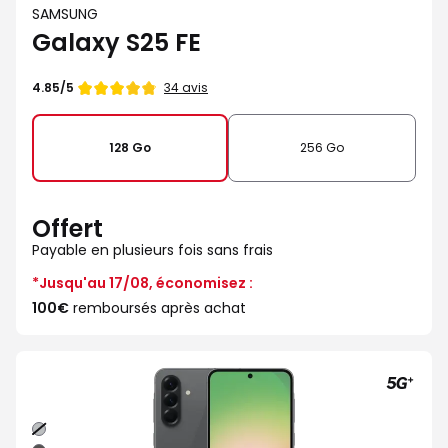
SAMSUNG
Galaxy S25 FE
Note
34 avis
4.85/5
de
128 Go
256 Go
Offert
Payable en plusieurs fois sans frais
*Jusqu'au 17/08, économisez :
100€
remboursés après achat
Gris