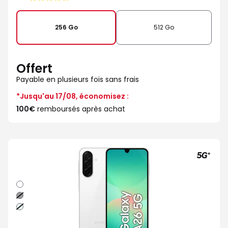
de
256 Go
512 Go
Offert
Payable en plusieurs fois sans frais
*Jusqu'au 17/08, économisez :
100€
remboursés après achat
Blanc
Noir
Vert
d'eau