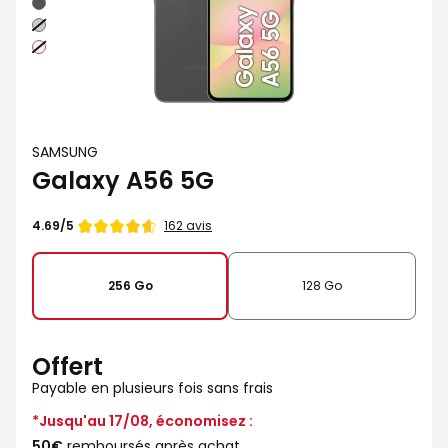
Graphite
Vert
sauge
Rose
SAMSUNG
Galaxy A56 5G
Note
162 avis
4.69/5
de
256 Go
128 Go
Offert
Payable en plusieurs fois sans frais
*Jusqu'au 17/08, économisez :
50€
remboursés après achat