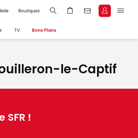
Aide
Boutiques
e
TV
Bons Plans
Mouilleron-le-Captif
e SFR !