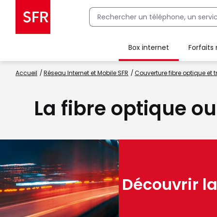
Box internet
Forfaits
Client Box SFR, ajouter une offre Maison Sécurisée
Accueil
Réseau Internet et Mobile SFR
Couverture fibre optique et t
La fibre optique ou
Découvrir la