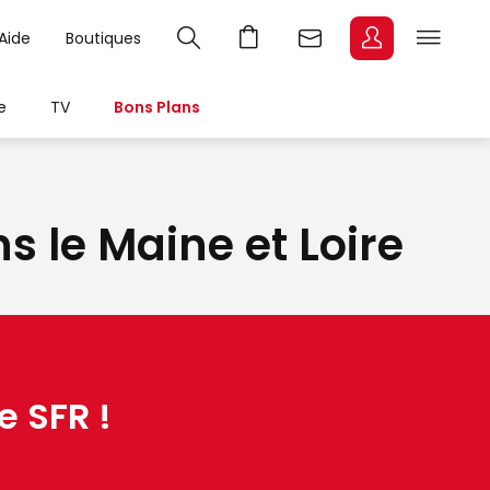
Aide
Boutiques
e
TV
Bons Plans
s le Maine et Loire
e SFR !