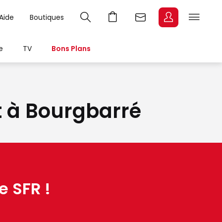
Aide
Boutiques
e
TV
Bons Plans
it à Bourgbarré
e SFR !