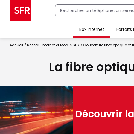
Box internet
Forfaits
Client Box SFR, ajouter une offre Maison Sécurisée
Accueil
Réseau Internet et Mobile SFR
Couverture fibre optique et t
La fibre optiq
Découvrir la