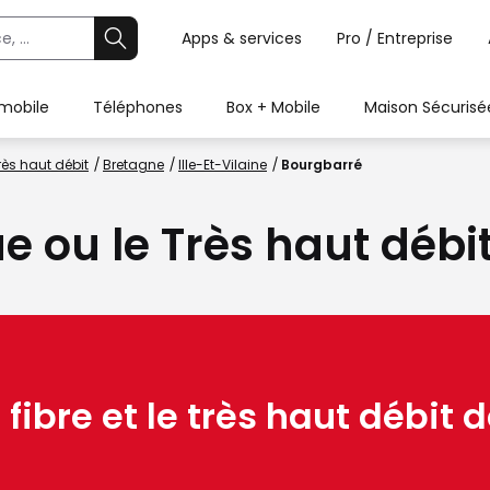
Apps & services
Pro / Entreprise
 mobile
Téléphones
Box + Mobile
Maison Sécurisé
rès haut débit
Bretagne
Ille-Et-Vilaine
Bourgbarré
ue ou le Très haut déb
 fibre et le très haut débit d