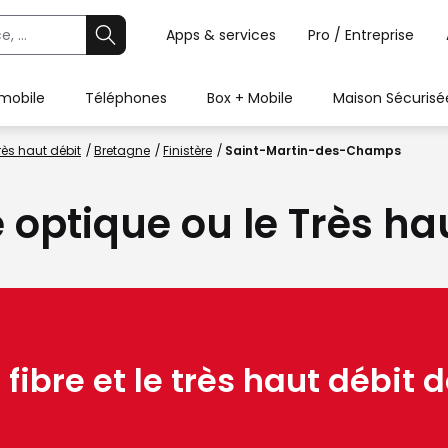
Apps & services
Pro / Entreprise
 mobile
Téléphones
Box + Mobile
Maison Sécurisé
rès haut débit
Bretagne
Finistère
Saint-Martin-des-Champs
e optique ou le Très ha
 fibre et le très haut débit d