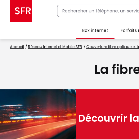
Box internet
Forfaits
Client Box SFR, ajouter une offre Maison Sécurisée
Accueil
Réseau Internet et Mobile SFR
Couverture fibre optique et t
La fibr
Découvrir la