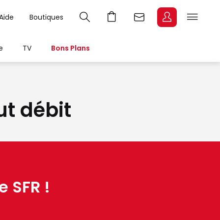
Aide
Boutiques
e
TV
Bons Plans
ut débit
e SFR !