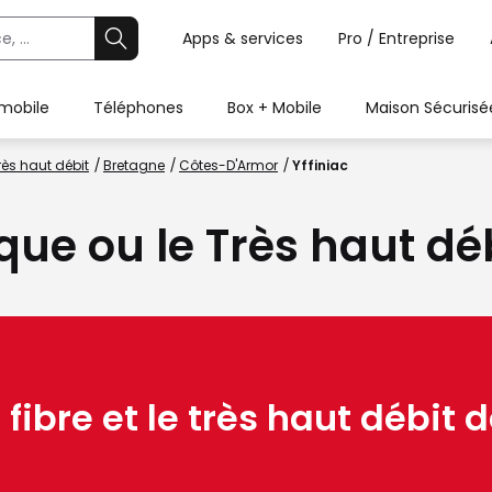
Apps & services
Pro / Entreprise
 mobile
Téléphones
Box + Mobile
Maison Sécurisé
rès haut débit
Bretagne
Côtes-D'Armor
Yffiniac
ique ou le Très haut déb
 fibre et le très haut débit d