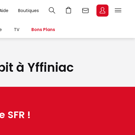
Aide
Boutiques
e
TV
Bons Plans
it à Yffiniac
e SFR !