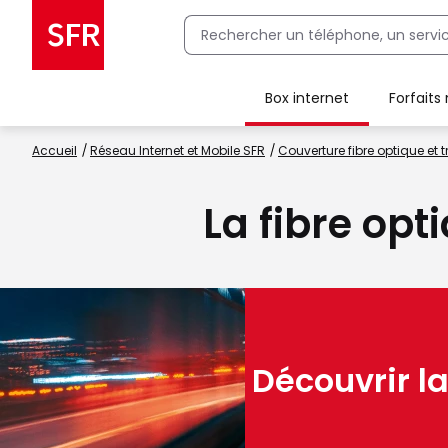
Box internet
Forfaits
Client Box SFR, ajouter une offre Maison Sécurisée
Accueil
Réseau Internet et Mobile SFR
Couverture fibre optique et t
La fibre opt
Découvrir la