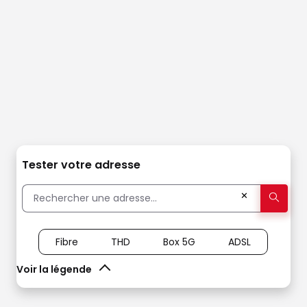
Tester votre adresse
✕
Fibre
THD
Box 5G
ADSL
Voir la légende