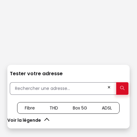
Tester votre adresse
✕
Fibre
THD
Box 5G
ADSL
Voir la légende