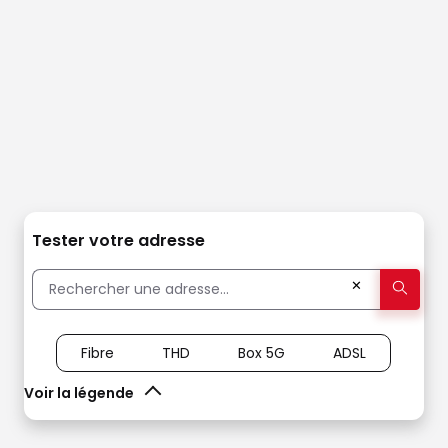
Tester votre adresse
✕
Fibre
THD
Box 5G
ADSL
Voir la légende