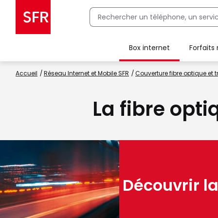
Box internet
Forfaits
Client Box SFR, ajouter une offre Maison Sécurisée
Accueil
Réseau Internet et Mobile SFR
Couverture fibre optique et t
La fibre opt
Découvrir la