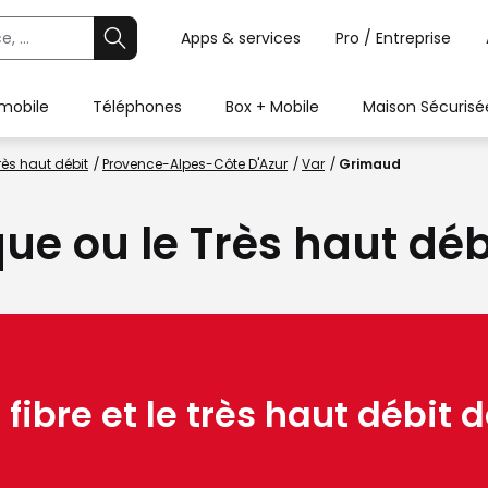
Apps & services
Pro / Entreprise
 mobile
Téléphones
Box + Mobile
Maison Sécurisé
rès haut débit
Provence-Alpes-Côte D'Azur
Var
Grimaud
ique ou le Très haut dé
 fibre et le très haut débit d