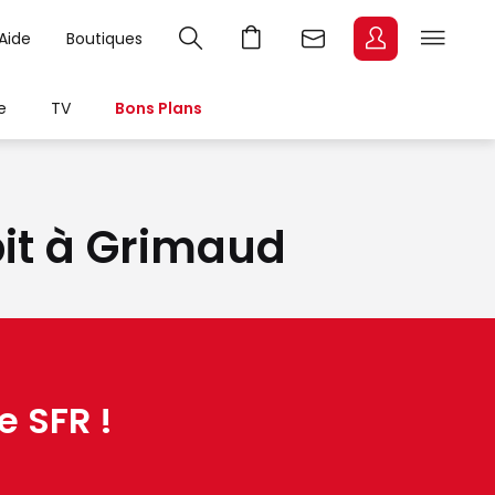
Aide
Boutiques
e
TV
Bons Plans
bit à Grimaud
e SFR !