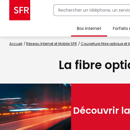
Box internet
Forfaits
Client Box SFR, ajouter une offre Maison Sécurisée
Accueil
Réseau Internet et Mobile SFR
Couverture fibre optique et t
La fibre opt
Découvrir la