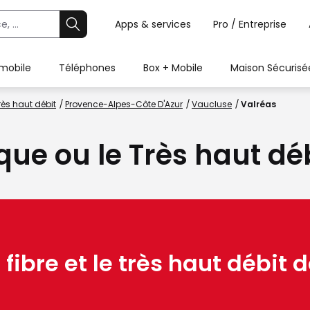
Apps & services
Pro / Entreprise
 mobile
Téléphones
Box + Mobile
Maison Sécurisé
rès haut débit
Provence-Alpes-Côte D'Azur
Vaucluse
Valréas
ique ou le Très haut dé
 fibre et le très haut débit d