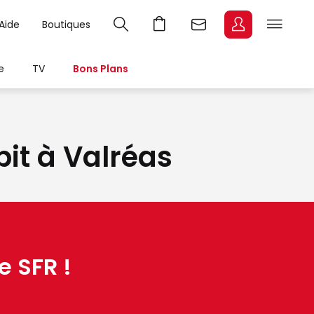
Aide
Boutiques
e
TV
Bons Plans
bit à Valréas
e SFR !