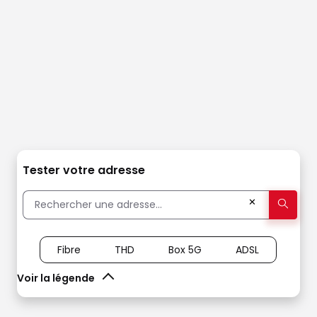
Tester votre adresse
✕
Fibre
THD
Box 5G
ADSL
Voir la légende