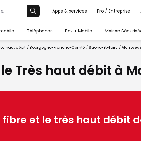
Apps & services
Pro / Entreprise
 mobile
Téléphones
Box + Mobile
Maison Sécurisé
rès haut débit
Bourgogne-Franche-Comté
Saône-Et-Loire
Montceau
u le Très haut débit à
 fibre et le très haut débit d