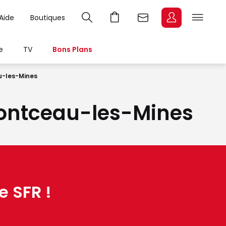
Aide
Boutiques
e
TV
Bons Plans
-les-Mines
 Montceau-les-Mines
e SFR !