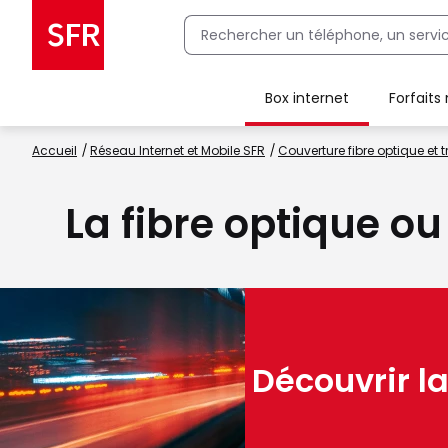
Box internet
Forfaits
Client Box SFR, ajouter une offre Maison Sécurisée
Accueil
Réseau Internet et Mobile SFR
Couverture fibre optique et t
La fibre optique o
Découvrir la