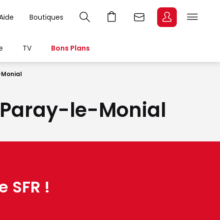
Aide
Boutiques
e
TV
Bons Plans
-Monial
à Paray-le-Monial
e SFR !