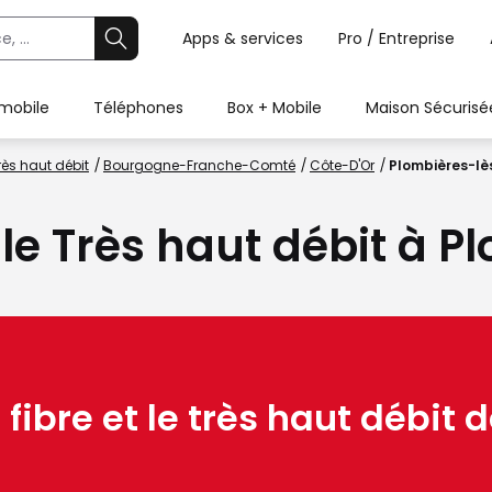
Apps & services
Pro / Entreprise
 mobile
Téléphones
Box + Mobile
Maison Sécurisé
rès haut débit
Bourgogne-Franche-Comté
Côte-D'Or
Plombières-lè
 le Très haut débit à 
 fibre et le très haut débit d