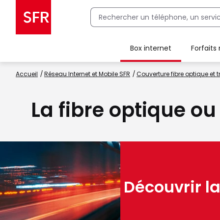
Box internet
Forfaits
Client Box SFR, ajouter une offre Maison Sécurisée
Accueil
Réseau Internet et Mobile SFR
Couverture fibre optique et t
La fibre optique ou
Découvrir la