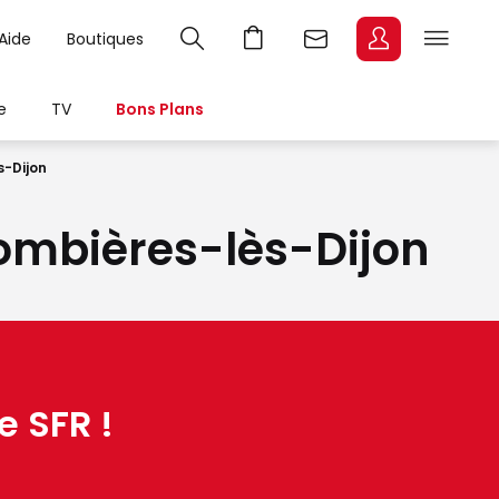
Aide
Boutiques
e
TV
Bons Plans
s-Dijon
Plombières-lès-Dijon
e SFR !