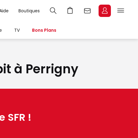
Aide
Boutiques
e
TV
Bons Plans
bit à Perrigny
e SFR !