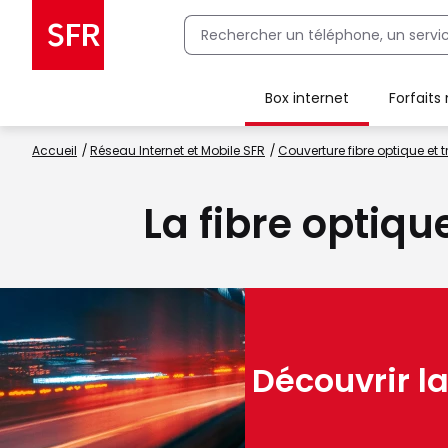
Box internet
Forfaits
Client Box SFR, ajouter une offre Maison Sécurisée
Accueil
Réseau Internet et Mobile SFR
Couverture fibre optique et t
La fibre optiqu
Découvrir la