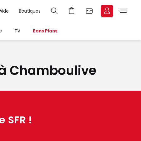
Aide
Boutiques
e
TV
Bons Plans
it à Chamboulive
e SFR !