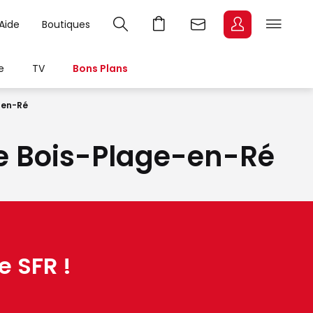
Aide
Boutiques
e
TV
Bons Plans
-en-Ré
 Le Bois-Plage-en-Ré
e SFR !