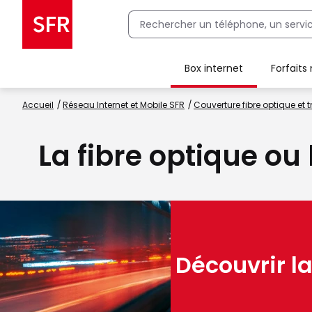
Box internet
Forfaits
Client Box SFR, ajouter une offre Maison Sécurisée
Accueil
Réseau Internet et Mobile SFR
Couverture fibre optique et t
La fibre optique ou
Découvrir la