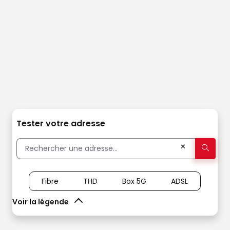
Tester votre adresse
✕
Fibre
THD
Box 5G
ADSL
Voir la légende