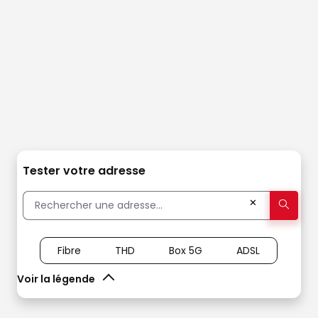
Tester votre adresse
✕
Fibre
THD
Box 5G
ADSL
Voir la légende