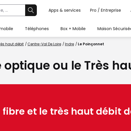
Apps & services
Pro / Entreprise
 mobile
Téléphones
Box + Mobile
Maison Sécurisé
rès haut débit
Centre-Val De Loire
Indre
Le Poinçonnet
e optique ou le Très ha
 fibre et le très haut débit d