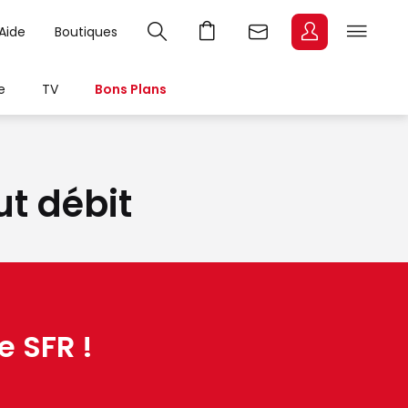
Aide
Boutiques
e
TV
Bons Plans
ut débit
e SFR !