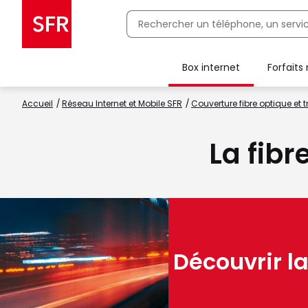
Box internet
Forfaits
Client Box SFR, ajouter une offre Maison Sécurisée
Accueil
Réseau Internet et Mobile SFR
Couverture fibre optique et t
La fibr
Découvrir la