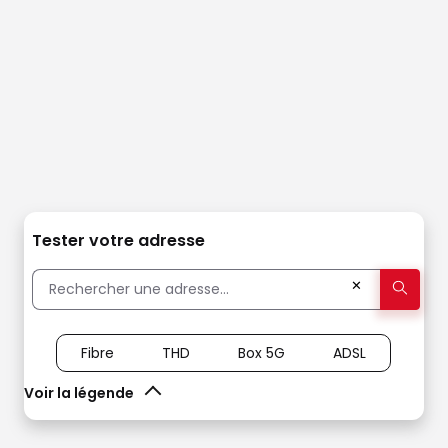
Tester votre adresse
✕
Fibre
THD
Box 5G
ADSL
Voir la légende