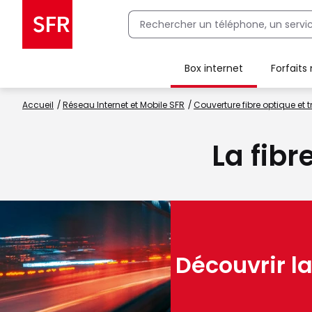
Box internet
Forfaits
Client Box SFR, ajouter une offre Maison Sécurisée
Accueil
Réseau Internet et Mobile SFR
Couverture fibre optique et t
La fibr
Découvrir la