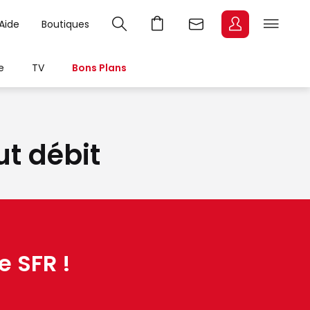
Aide
Boutiques
e
TV
Bons Plans
ut débit
e SFR !