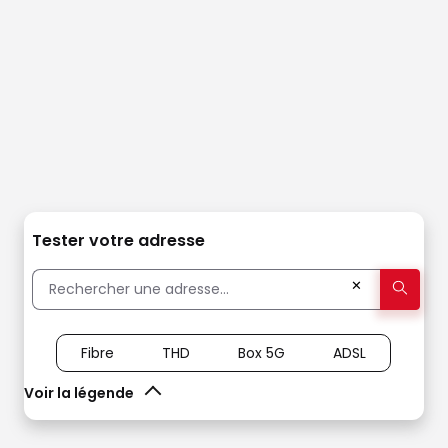
Tester votre adresse
✕
Fibre
THD
Box 5G
ADSL
Voir la légende