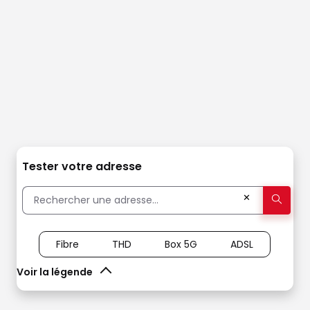
Tester votre adresse
✕
Fibre
THD
Box 5G
ADSL
Voir la légende