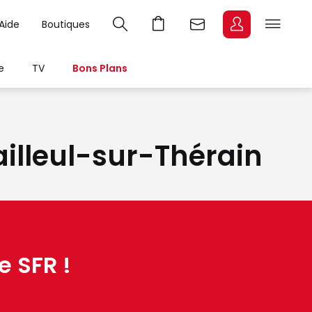
Aide
Boutiques
e
TV
Bons Plans
Bailleul-sur-Thérain
e SFR !