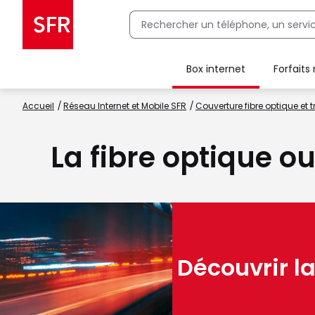
Box internet
Forfaits
Client Box SFR, ajouter une offre Maison Sécurisée
Accueil
Réseau Internet et Mobile SFR
Couverture fibre optique et t
La fibre optique ou
Découvrir la