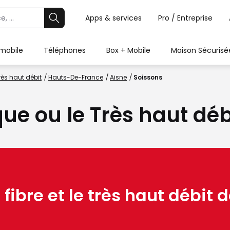
Apps & services
Pro / Entreprise
 mobile
Téléphones
Box + Mobile
Maison Sécurisé
rès haut débit
Hauts-De-France
Aisne
Soissons
que ou le Très haut dé
 fibre et le très haut débit d