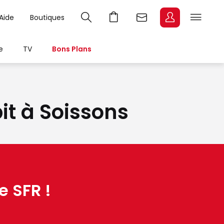
Aide
Boutiques
e
TV
Bons Plans
bit à Soissons
e SFR !