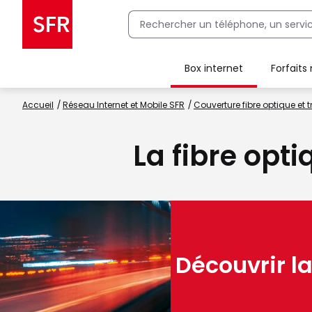
Box internet
Forfaits
Client Box SFR, ajouter une offre Maison Sécurisée
Accueil
Réseau Internet et Mobile SFR
Couverture fibre optique et t
La fibre opti
Découvrir la