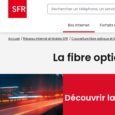
Box internet
Forfaits
Client Box SFR, ajouter une offre Maison Sécurisée
Accueil
Réseau Internet et Mobile SFR
Couverture fibre optique et t
La fibre opt
Découvrir la