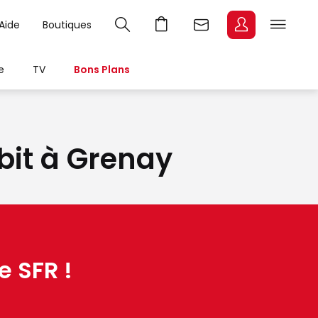
Aide
Boutiques
e
TV
Bons Plans
ébit à Grenay
e SFR !