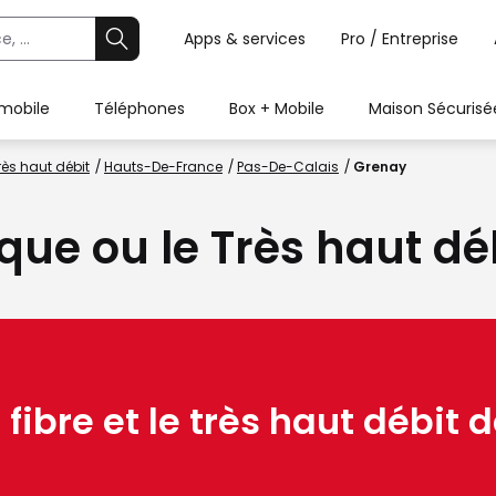
Apps & services
Pro / Entreprise
 mobile
Téléphones
Box + Mobile
Maison Sécurisé
rès haut débit
Hauts-De-France
Pas-De-Calais
Grenay
ique ou le Très haut d
 fibre et le très haut débit d