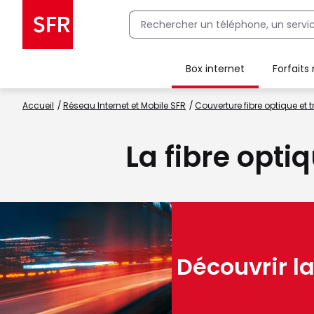
Box internet
Forfaits
Client Box SFR, ajouter une offre Maison Sécurisée
Accueil
Réseau Internet et Mobile SFR
Couverture fibre optique et t
La fibre opti
Découvrir la