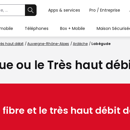
Apps & services
Pro / Entreprise
 mobile
Téléphones
Box + Mobile
Maison Sécurisé
rès haut débit
Auvergne-Rhône-Alpes
Ardèche
Labégude
que ou le Très haut dé
 fibre et le très haut débit d