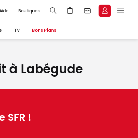
Aide
Boutiques
e
TV
Bons Plans
bit à Labégude
e SFR !