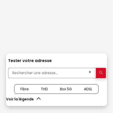
Tester votre adresse
✕
Fibre
THD
Box 5G
ADSL
Voir la légende