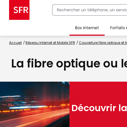
Box internet
Forfaits
Client Box SFR, ajouter une offre Maison Sécurisée
Accueil
Réseau Internet et Mobile SFR
Couverture fibre optique et t
La fibre optique ou
Découvrir la