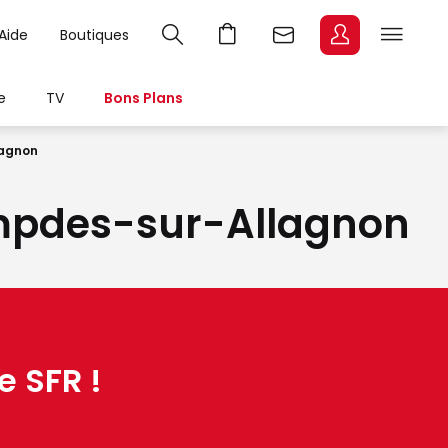
Aide
Boutiques
e
TV
Bons Plans
agnon
Lempdes-sur-Allagnon
e SFR !