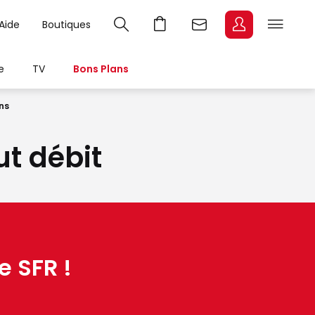
Aide
Boutiques
e
TV
Bons Plans
ns
ut débit
e SFR !