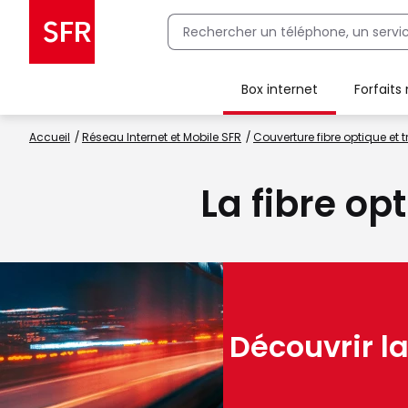
Box internet
Forfaits
Client Box SFR, ajouter une offre Maison Sécurisée
Accueil
Réseau Internet et Mobile SFR
Couverture fibre optique et t
La fibre op
Découvrir la