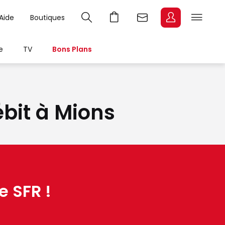
Aide
Boutiques
e
TV
Bons Plans
ébit à Mions
e SFR !