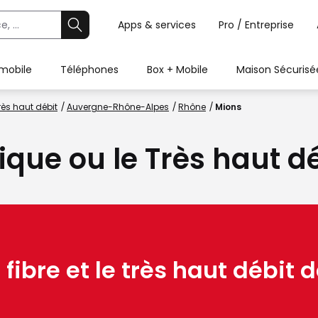
Apps & services
Pro / Entreprise
 mobile
Téléphones
Box + Mobile
Maison Sécurisé
rès haut débit
Auvergne-Rhône-Alpes
Rhône
Mions
tique ou le Très haut d
 fibre et le très haut débit d