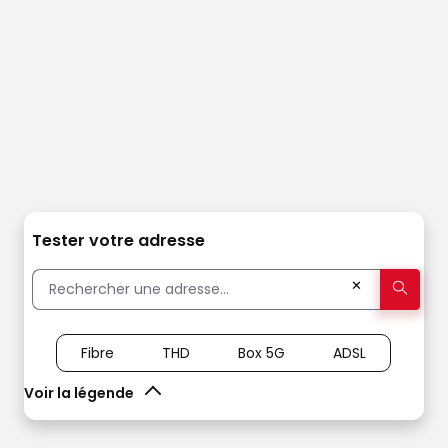
Tester votre adresse
✕
Fibre
THD
Box 5G
ADSL
Voir la légende