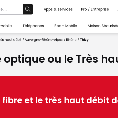
Apps & services
Pro / Entreprise
 mobile
Téléphones
Box + Mobile
Maison Sécurisé
rès haut débit
Auvergne-Rhône-Alpes
Rhône
Thizy
e optique ou le Très ha
 fibre et le très haut débit d