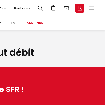
Aide
Boutiques
e
TV
Bons Plans
ut débit
e SFR !