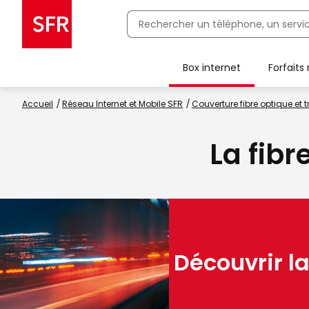
Box internet
Forfaits
Client Box SFR, ajouter une offre Maison Sécurisée
Accueil
Réseau Internet et Mobile SFR
Couverture fibre optique et t
La fibr
Découvrir la