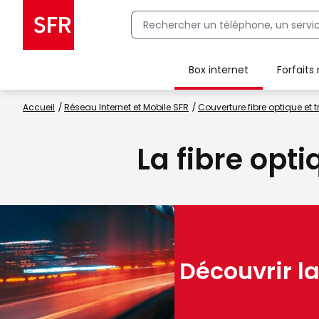
Box internet
Forfaits
Client Box SFR, ajouter une offre Maison Sécurisée
Accueil
Réseau Internet et Mobile SFR
Couverture fibre optique et t
La fibre opti
Découvrir la