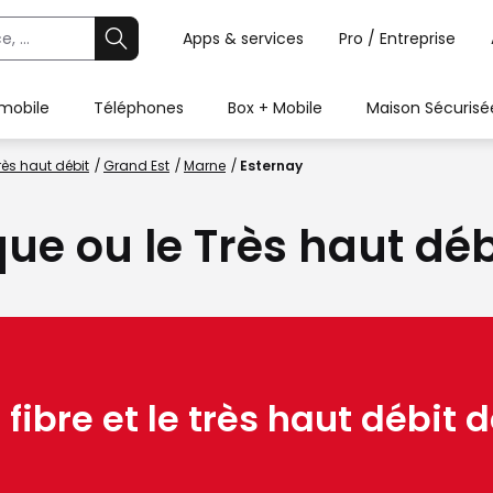
Apps & services
Pro / Entreprise
 mobile
Téléphones
Box + Mobile
Maison Sécurisé
rès haut débit
Grand Est
Marne
Esternay
que ou le Très haut dé
 fibre et le très haut débit d