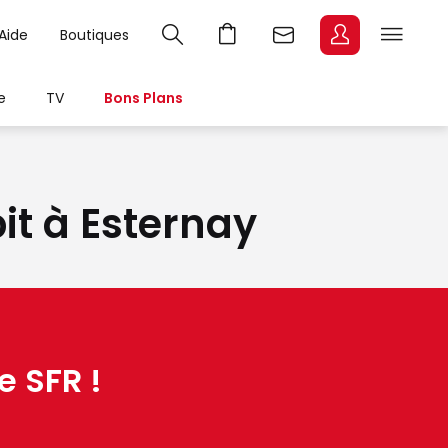
Aide
Boutiques
e
TV
Bons Plans
bit à Esternay
e SFR !