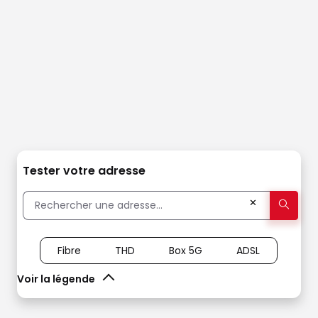
Tester votre adresse
✕
Fibre
THD
Box 5G
ADSL
Voir la légende