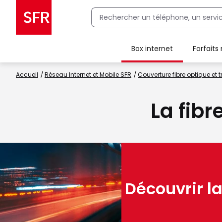
Box internet
Forfaits
Client Box SFR, ajouter une offre Maison Sécurisée
Accueil
Réseau Internet et Mobile SFR
Couverture fibre optique et t
La fibr
Découvrir la