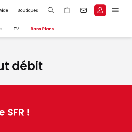
Aide
Boutiques
e
TV
Bons Plans
ut débit
e SFR !