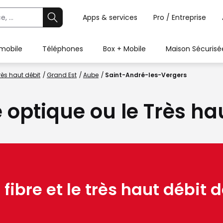
Apps & services
Pro / Entreprise
 mobile
Téléphones
Box + Mobile
Maison Sécurisé
rès haut débit
Grand Est
Aube
Saint-André-les-Vergers
e optique ou le Très ha
 fibre et le très haut débit d