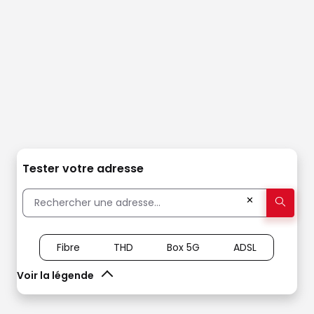
Tester votre adresse
✕
Fibre
THD
Box 5G
ADSL
Voir la légende