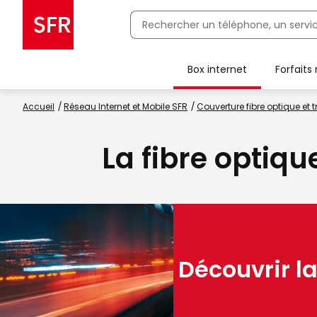
Box internet
Forfaits
Client Box SFR, ajouter une offre Maison Sécurisée
Accueil
Réseau Internet et Mobile SFR
Couverture fibre optique et t
La fibre optiqu
Découvrir la