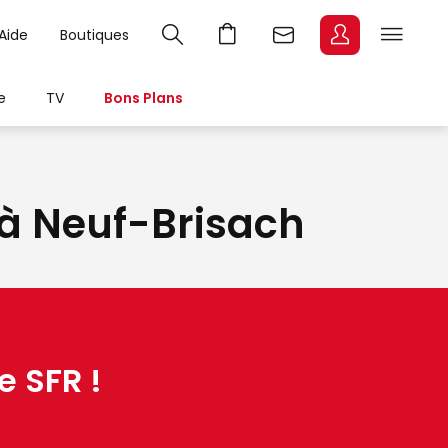
Aide
Boutiques
e
TV
Bons Plans
t à Neuf-Brisach
e SFR !