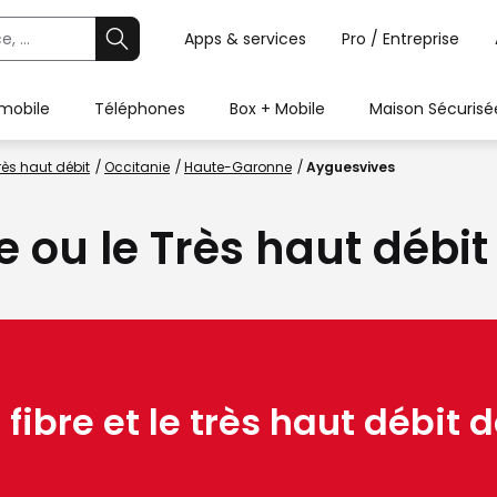
Apps & services
Pro / Entreprise
 mobile
Téléphones
Box + Mobile
Maison Sécurisé
rès haut débit
Occitanie
Haute-Garonne
Ayguesvives
ue ou le Très haut débi
 fibre et le très haut débit d