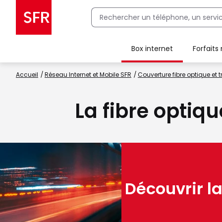
Box internet
Forfaits
Client Box SFR, ajouter une offre Maison Sécurisée
Accueil
Réseau Internet et Mobile SFR
Couverture fibre optique et t
La fibre optiq
Découvrir la