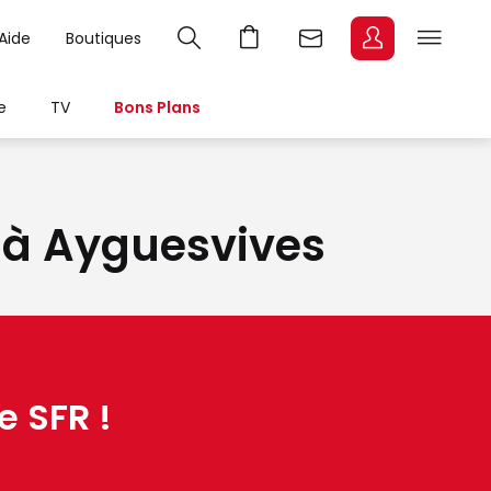
Aide
Boutiques
e
TV
Bons Plans
t à Ayguesvives
e SFR !