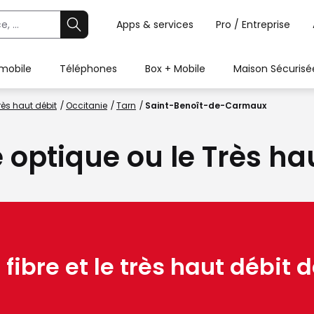
Apps & services
Pro / Entreprise
 mobile
Téléphones
Box + Mobile
Maison Sécurisé
rès haut débit
Occitanie
Tarn
Saint-Benoît-de-Carmaux
e optique ou le Très ha
 fibre et le très haut débit d