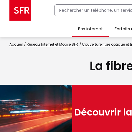
Box internet
Forfaits
Client Box SFR, ajouter une offre Maison Sécurisée
Accueil
Réseau Internet et Mobile SFR
Couverture fibre optique et t
La fibr
Découvrir la