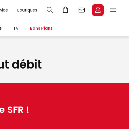
Aide
Boutiques
e
TV
Bons Plans
ut débit
e SFR !