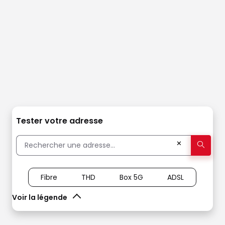
Tester votre adresse
✕
Fibre
THD
Box 5G
ADSL
Voir la légende